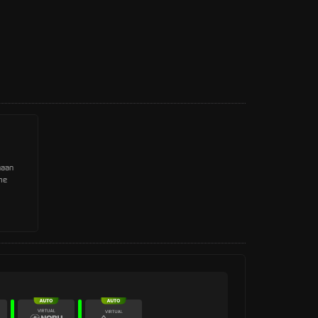
haan
ame