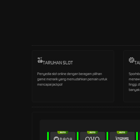
TARUHAN SLOT
TA
Penyedia slot online dengan beragam pilihan
Sportsb
game menarik yang memudahkan pemain untuk
menawar
mencapai jackpot
tinggi,
banyak 