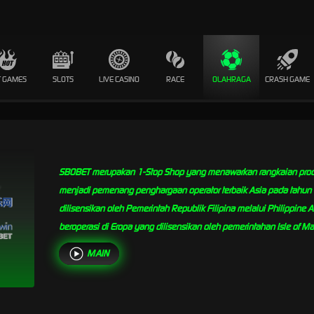
T GAMES
SLOTS
LIVE CASINO
RACE
OLAHRAGA
CRASH GAME
SBOBET merupakan 1-Stop Shop yang menawarkan rangkaian prod
menjadi pemenang penghargaan operator terbaik Asia pada tahun
dilisensikan oleh Pemerintah Republik Filipina melalui Philippi
beroperasi di Eropa yang dilisensikan oleh pemerintahan Isle of Ma
MAIN